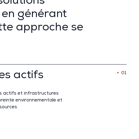
solutions
s en générant
tte approche se
es actifs
01
es
actifs
et
infrastructures
mpreinte environnementale et
ssources.