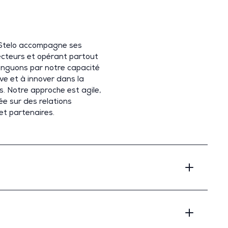
Stelo
accompagne
ses
ecteurs et opérant partout
inguons par notre capacité
tive et à innover
dans
la
s
.
Notre approche est
agile,
ée sur des relations
et partenaires
.