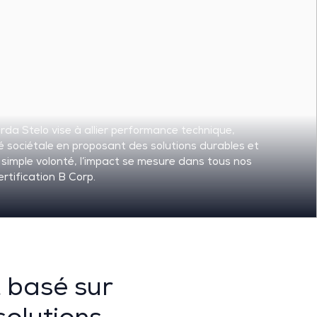
rda
Stelo
vise à allier performance
technique,
é sociétale en proposant des solutions durables et
 simple volonté, l’impact se mesure dans tous nos
ertification
B Corp.
 basé sur