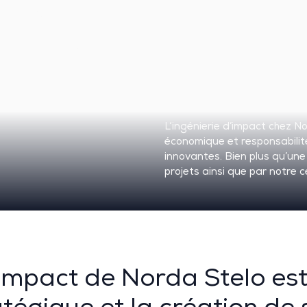
mpac
L
‘ingénierie d’impact chez
No
économique et responsabilit
innovantes.
Bien plus qu’une
projets
ainsi que par notre c
 impact de Norda Stelo est