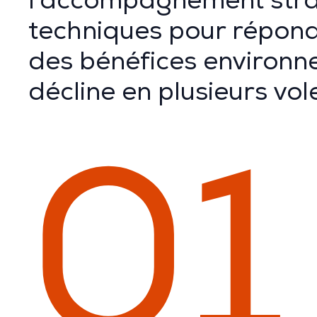
l’accompagnement strat
techniques pour répond
des bénéfices environn
décline en plusieurs vole
01