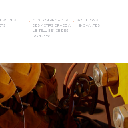
 ESG DES
GESTION PROACTIVE
SOLUTIONS
ETS
DES ACTIFS GRÂCE À
INNOVANTES
L’INTELLIGENCE DES
DONNÉES